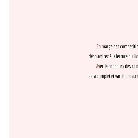
E
n marge des compétitions et 
découvrirez à la lecture du livret d’
A
vec le concours des clubs de
sera complet et varié tant au nivea