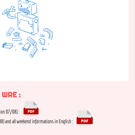
RE :
7/08) :
nd all weekend informations in English :
700