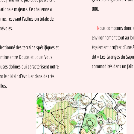
000.
ale majeure. Ce challenge a
recevant l’adhésion totale de
N
ous comptons donc sur cha
es.
environnement tout au long de
également profiter d’une Aren
nné des terrains spécifiques et
dit « Les Granges du Sapin ». El
e entre Doubs et Loue. Vous
commodités dans un faible ray
dolines qui caractérisent notre
laisir d’évoluer dans de très