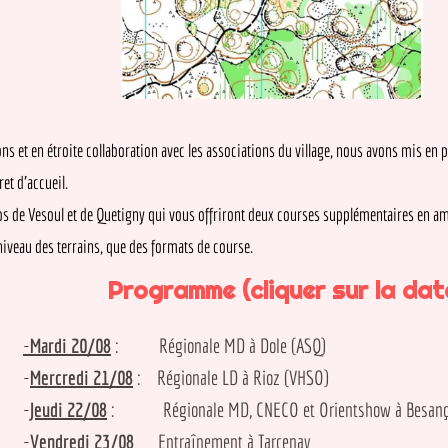
en étroite collaboration avec les associations du village, nous avons mis en pla
accueil.
 Vesoul et de Quetigny qui vous offriront deux courses supplémentaires en amont,
u des terrains, que des formats de course.
Programme (cliquer sur la date)
-
Mardi 20/08
:
Régionale MD
à Dole (
ASQ
)
-
Mercredi 21/08
:
Régionale LD
à Rioz (
VHSO
)
-
Jeudi 22/08
:
Régionale MD, CNECO et Orientshow
à Besançon (
-
Vendredi 23/08
Entraînement
à Tarcenay