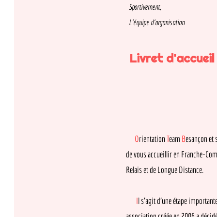
Sportivement, 

Livret d'accueil :
O
rientation
T
eam
B
esançon et son é
de vous accueillir en Franche-Comté p
Relais et de Longue Distance.
I
l s’agit d’une étape importante pour
association créée en 2006 a décidé de fr