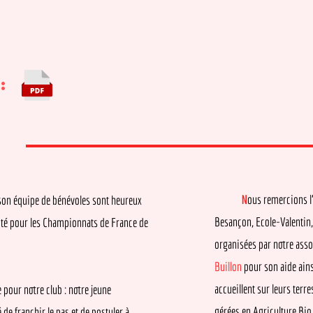
13
Mo
N
ous remercions l’ONF, 
quipe de bénévoles sont heureux
Besançon, Ecole-Valentin, Rure
our les Championnats de France de
organisées par notre associatio
Buillon
pour son aide ainsi que
accueillent sur leurs terres. 
 notre club : notre jeune
gérées en Agriculture Bio ainsi
anchir le pas et de postuler à